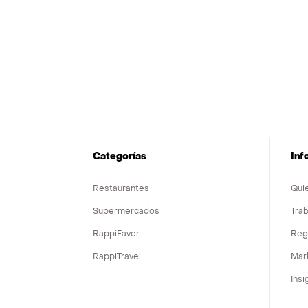
Categorías
Inf
Restaurantes
Qui
Supermercados
Trab
RappiFavor
Regi
RappiTravel
Mar
Insi